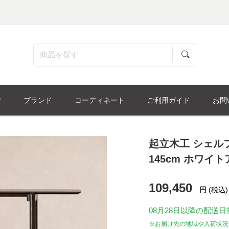
ブランド
コーディネート
ご利用ガイド
お問
起立木工 シェルフ
145cm ホワイ
109,450
円
(税込)
08月28日
以降の配送日
※お届け先の地域や入荷状況