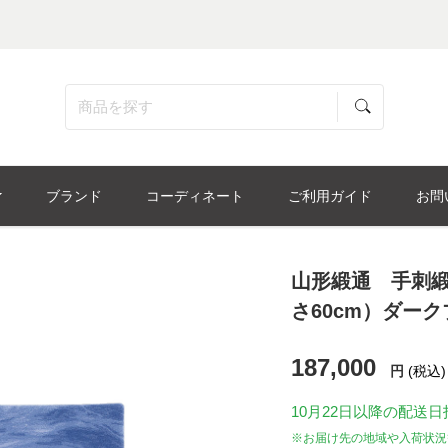
ブランド
コーディネート
ご利用ガイド
お問
山形緞通 手刺緞
さ60cm）ダー
187,000
円
(税込)
10月22日
以降の配送日
※お届け先の地域や入荷状況