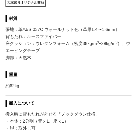
大塚家具オリジナル商品
材質
張地：革#J/S-037C ウォールナット色（革厚1.4〜1.6mm）
背もたれ：ルースファイバー
3
3
座クッション：ウレタンフォーム（密度38kg/m
+29kg/m
）、ウ
エービングテープ
脚部：天然木
重量
約62kg
搬入について
搬入時に背もたれが外せる「ノックダウン仕様」
・本体：2分割（背ｘ1、座ｘ1）
・脚：取外し可