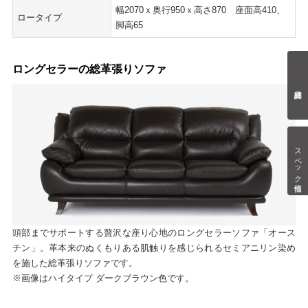
幅2070ｘ奥行950ｘ高さ870 座面高410、
ロータイプ
脚高65
ロングセラーの総革張りソファ
スペック情報
頭部までサポートする贅沢な座り心地のロングセラーソファ「オース
チン」。革本来のぬくもりある肌触りを感じられるセミアニリン染め
を施した総革張りソファです。
※画像はハイタイプ ダークブラウン色です。