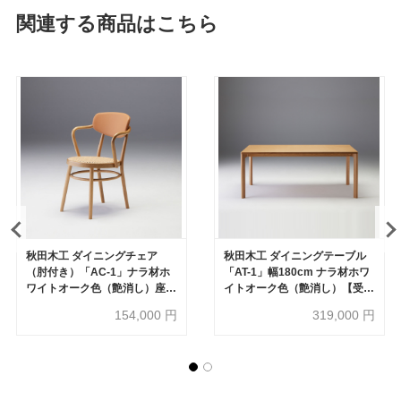
関連する商品はこちら
秋田木工 ダイニングチェア
秋田木工 ダイニングテーブル
（肘付き）「AC-1」ナラ材ホ
「AT-1」幅180cm ナラ材ホワ
ワイトオーク色（艶消し）座面
イトオーク色（艶消し）【受注
籐張り 背もたれ 革ライトブラ
生産品】
154,000
円
319,000
円
ウン色【受注生産品】