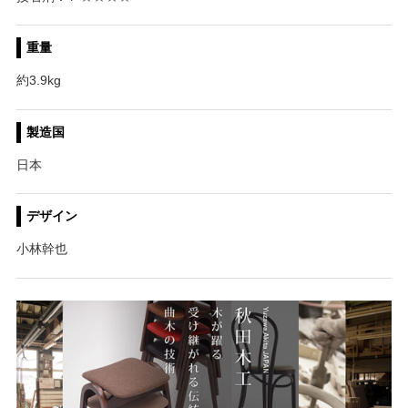
重量
約3.9kg
製造国
日本
デザイン
小林幹也