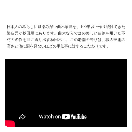
日本人の暮らしに馴染み深い曲木家具を、100年以上作り続けてきた
製造元が秋田県にあります。曲木ならではの美しい曲線を用いた不
朽の名作を世に送り出す秋田木工。この老舗の誇りは、職人技術の
高さと他に類を見ないほどの手仕事に対するこだわりです。