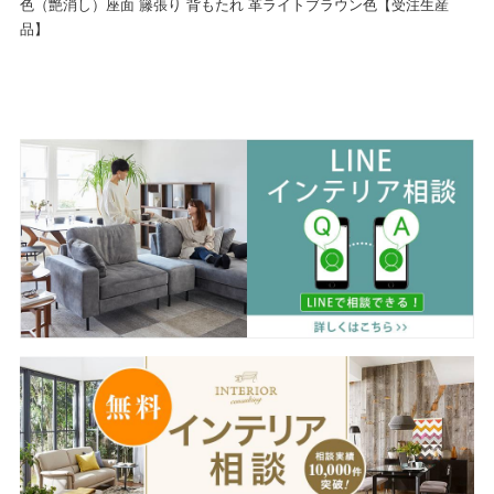
色（艶消し）座面 籐張り 背もたれ 革ライトブラウン色【受注生産
品】