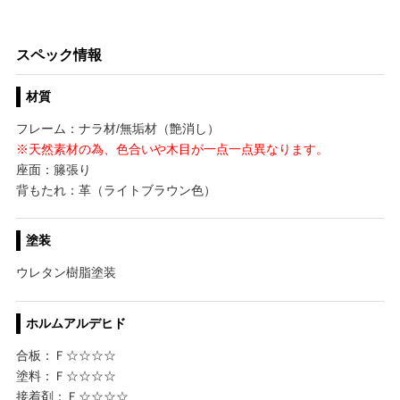
スペック情報
材質
フレーム：ナラ材/無垢材（艶消し）
※天然素材の為、色合いや木目が一点一点異なります。
座面：籐張り
背もたれ：革（ライトブラウン色）
塗装
ウレタン樹脂塗装
ホルムアルデヒド
合板：Ｆ☆☆☆☆
塗料：Ｆ☆☆☆☆
接着剤：Ｆ☆☆☆☆