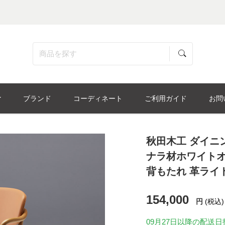
ブランド
コーディネート
ご利用ガイド
お問
秋田木工 ダイニ
ナラ材ホワイトオ
背もたれ 革ライ
154,000
円
(税込)
09月27日
以降の配送日