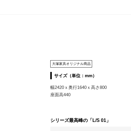
大塚家具オリジナル商品
サイズ（単位：mm）
幅2420ｘ奥行1640ｘ高さ800
座面高440
シリーズ最高峰の「L/S 01」