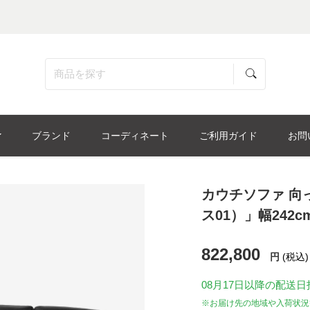
ブランド
コーディネート
ご利用ガイド
お問
カウチソファ 向っ
ス01）」幅242c
822,800
円
(税込)
08月17日
以降の配送日
※お届け先の地域や入荷状況