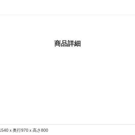
商品詳細
1540ｘ奥行970ｘ高さ800