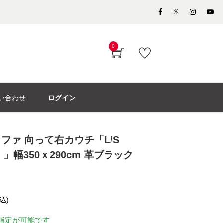
0
い合わせ
ログイン
ファ 向って右カウチ「L/S
）」幅350ｘ290cm 革ブラック
込)
指定が可能です