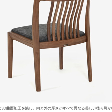
な3D曲面加工を施し、内と外の厚さがすべて異なる美しい後ろ脚