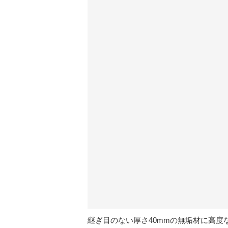
継ぎ目のない厚さ40mmの無垢材に高度