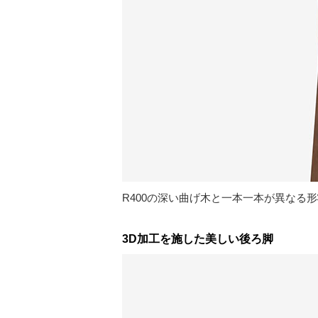
R400の深い曲げ木と一本一本が異なる
3D加工を施した美しい後ろ脚