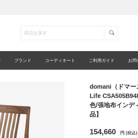
ブランド
コーディネート
ご利用ガイド
お問
domani（ドマ
Life CSA50
色/張地布インデ
品】
154,660
円
(税込)