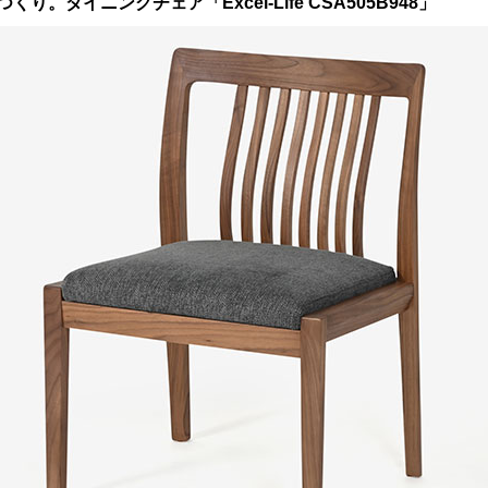
ダイニングチェア「Excel-Life CSA505B948」