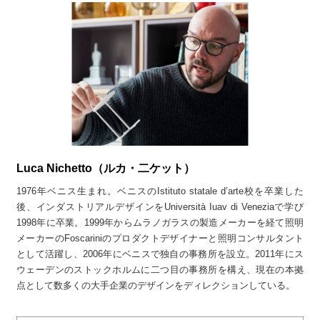
Luca Nichetto（ルカ・二ケット）
1976年ベニス生まれ。ベニスのIstituto statale d’arte校を卒業した
後、インダストリアルデザインをUniversità Iuav di Veneziaで学び
1998年に卒業。1999年からムラノガラスの製造メーカーを経て照明
メーカーのFoscariniのプロダクトデザイナーと照明コンサルタント
として活躍し、2006年にベニスで独自の事務所を設立。2011年にス
ウェーデンのストックホルムに二つ目の事務所を構え、現在の本拠
点として数多くの大手企業のデザインをディレクションしている。