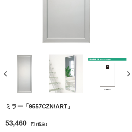
ミラー「9557CZN/ART」
53,460
円
(税込)