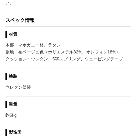
い。
スペック情報
材質
木部：マホガニー材、ラタン
張地：布ベージュ色（ポリエステル82%、オレフィン18%）
クッション：ウレタン、S字スプリング、ウェービングテープ
塗装
ウレタン塗装
重量
約6kg
製造国