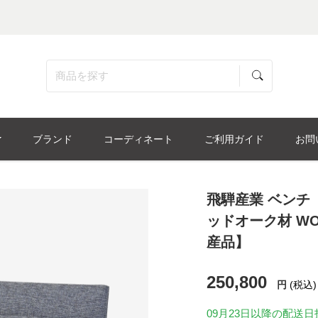
ブランド
コーディネート
ご利用ガイド
お問
飛騨産業 ベンチ「K
ッドオーク材 W
産品】
250,800
円
(税込)
09月23日
以降の配送日