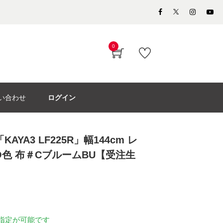
0
い合わせ
ログイン
AYA3 LF225R」幅144cm レ
O色 布＃CブルームBU【受注生
指定が可能です