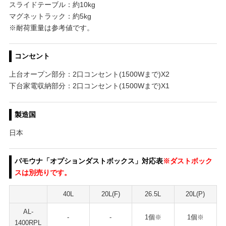
スライドテーブル：約10kg
マグネットラック：約5kg
※耐荷重量は参考値です。
コンセント
上台オープン部分：2口コンセント(1500Wまで)X2
下台家電収納部分：2口コンセント(1500Wまで)X1
製造国
日本
パモウナ「オプションダストボックス」対応表
※ダストボック
スは別売りです。
40L
20L(F)
26.5L
20L(P)
AL-
-
-
1個※
1個※
1400RPL