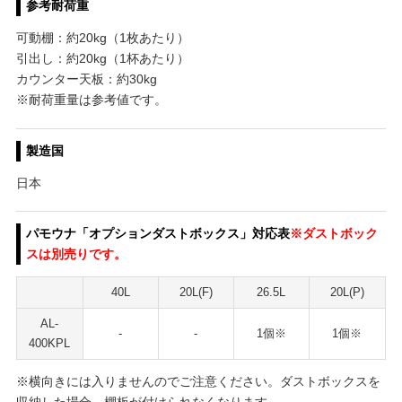
参考耐荷重
可動棚：約20kg（1枚あたり）
引出し：約20kg（1杯あたり）
カウンター天板：約30kg
※耐荷重量は参考値です。
製造国
日本
パモウナ「オプションダストボックス」対応表
※ダストボック
スは別売りです。
40L
20L(F)
26.5L
20L(P)
AL-
-
-
1個※
1個※
400KPL
※横向きには入りませんのでご注意ください。ダストボックスを