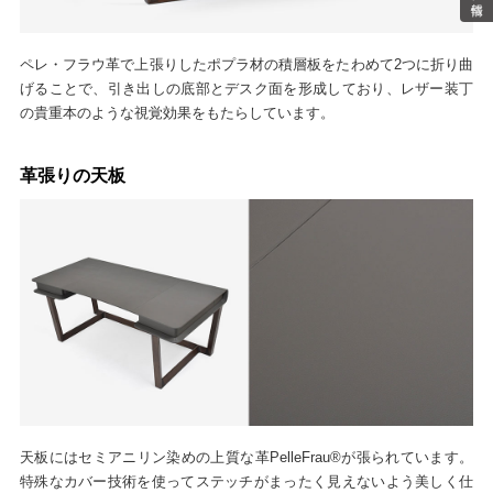
ペレ・フラウ革で上張りしたポプラ材の積層板をたわめて2つに折り曲
げることで、引き出しの底部とデスク面を形成しており、レザー装丁
の貴重本のような視覚効果をもたらしています。
革張りの天板
天板にはセミアニリン染めの上質な革PelleFrau®が張られています。
特殊なカバー技術を使ってステッチがまったく見えないよう美しく仕