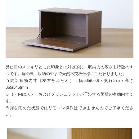
見た目のスッキリとした印象とは対照的に、収納力の広さも特徴の１
つです。扉の裏、収納の中まで天然木突板仕様にこだわりました。
収納部有効内寸（左右それぞれ）：幅685(660)ｘ奥行375ｘ高さ
365(345)mm
※（）内はステーおよびプッシュラッチが干渉する箇所の有効内寸で
す。
※扉を閉めた状態ではリモコン操作はできませんのでご了承くださ
い。