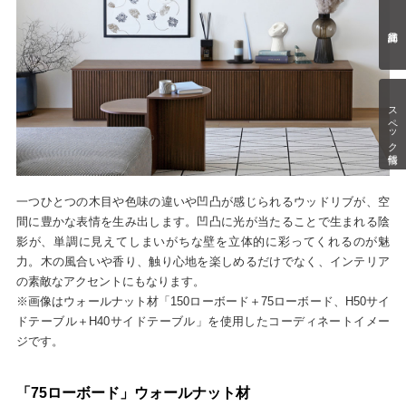
スペック情報
一つひとつの木目や色味の違いや凹凸が感じられるウッドリブが、空
間に豊かな表情を生み出します。凹凸に光が当たることで生まれる陰
影が、単調に見えてしまいがちな壁を立体的に彩ってくれるのが魅
力。木の風合いや香り、触り心地を楽しめるだけでなく、インテリア
の素敵なアクセントにもなります。
※画像はウォールナット材「150ローボード＋75ローボード、H50サイ
ドテーブル＋H40サイドテーブル」を使用したコーディネートイメー
ジです。
「75ローボード」ウォールナット材