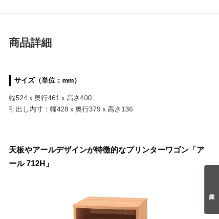
商品詳細
サイズ（単位：mm）
幅524ｘ奥行461ｘ高さ400
引出し内寸：幅428ｘ奥行379ｘ高さ136
天板やアールデザインが特徴的なプリンターワゴン「ア
ール 712H」