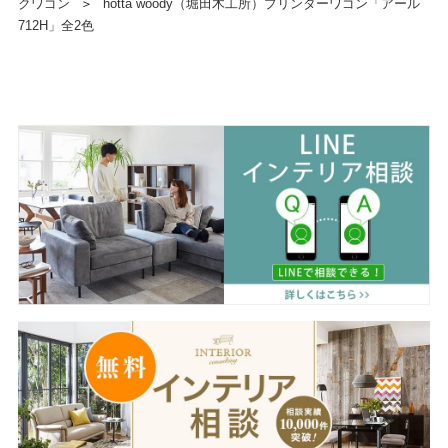
クワゴン
＞
hotta woody（堀田木工所）プリンターワゴン「アール
712H」全2色