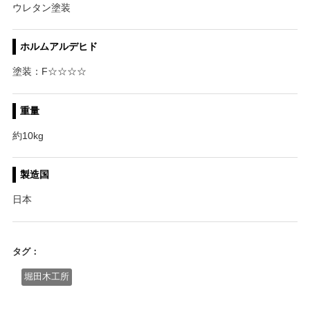
ウレタン塗装
ホルムアルデヒド
塗装：F☆☆☆☆
重量
約10kg
製造国
日本
タグ：
堀田木工所