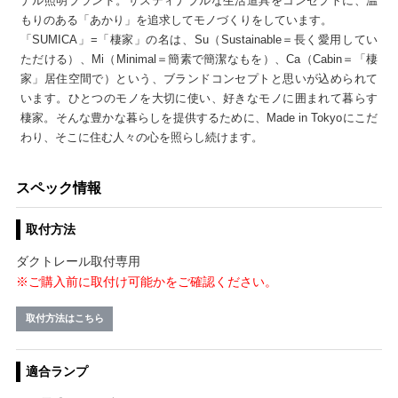
ナル照明ブランド。サスティナブルな生活道具をコンセプトに、温
もりのある「あかり」を追求してモノづくりをしています。
「SUMICA」=「棲家」の名は、Su（Sustainable＝長く愛用してい
ただける）、Mi（Minimal＝簡素で簡潔なもを）、Ca（Cabin＝「棲
家」居住空間で）という、ブランドコンセプトと思いが込められて
います。ひとつのモノを大切に使い、好きなモノに囲まれて暮らす
棲家。そんな豊かな暮らしを提供するために、Made in Tokyoにこだ
わり、そこに住む人々の心を照らし続けます。
スペック情報
取付方法
ダクトレール取付専用
※ご購入前に取付け可能かをご確認ください。
取付方法はこちら
適合ランプ