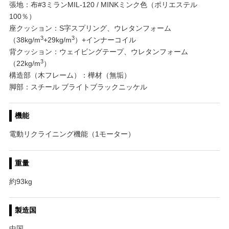
張地：布#3ミランMIL-120 / MINKミンク色（ポリエステル
100％）
座クッション：S字スプリング、ウレタンフォーム
3
3
（38kg/m
+29kg/m
）+インナーコイル
背クッション：ウェイビングテープ、ウレタンフォーム
3
（22kg/m
）
構造部（木フレーム）：樺材（無垢）
脚部：スチール ブライトブラックニッケル
機能
電動リクライニング機能（1モーター）
重量
約93kg
製造国
中国