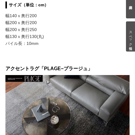
サイズ（単位：cm）
幅140ｘ奥行200
幅200ｘ奥行200
幅200ｘ奥行250
スペック情報
幅130ｘ奥行130(丸)
パイル長：10mm
アクセントラグ「PLAGE−プラージュ」