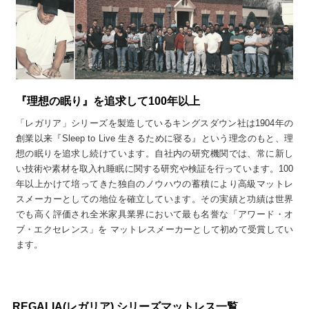
『理想の眠り』を追求して100年以上
「レガリア」シリーズを製造しているキングスダウン社は1904年の
創業以来『Sleep to Live 生きるために寝る』という理念のもと、理
想の眠りを追求し続けています。自社内の研究機関では、常に新し
い技術や素材を取入れ睡眠に関する研究や検証を行っています。100
年以上かけて培ってきた独自のノウハウの蓄積により高級マットレ
スメーカーとしての地位を確立しています。その実績と功績は世界
でも高く評価され全米家具業界において最も名誉な「アワード・オ
ブ・エクセレンス」を マットレスメーカーとして初めて受賞してい
ます。
REGALIA(レガリア) シリーズマットレス一覧