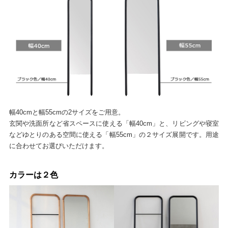
幅40cmと幅55cmの2サイズをご用意。
玄関や洗面所など省スペースに使える「幅40cm」と、リビングや寝室
などゆとりのある空間に使える「幅55cm」の２サイズ展開です。用途
に合わせてお選びいただけます。
カラーは２色