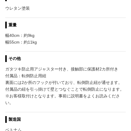
ウレタン塗装
重量
幅40cm：約9kg
幅55cm：約11kg
その他
ガタツキ防止用アジャスター付き、接触部に保護材2カ所付き
付属品：転倒防止用紐
裏面には2か所のフックが付いており、転倒防止紐が通せます。
付属品の紐を引っ掛けて壁とつなぐことで転倒防止になります。
※お客様取付けとなります。事前に説明書をよくお読みくださ
い。
製造国
ベトナム