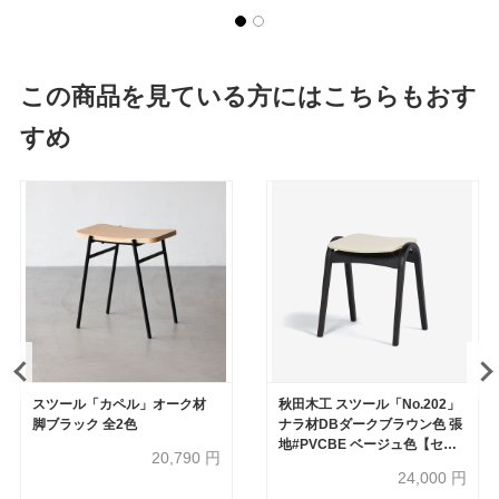
この商品を見ている方にはこちらもおす
すめ
スツール「カペル」オーク材
秋田木工 スツール「No.202」
脚ブラック 全2色
ナラ材DBダークブラウン色 張
地#PVCBE ベージュ色【セー
20,790
円
ル対象品のため20%OFF】
24,000
円