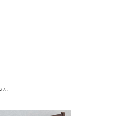
。
せん。