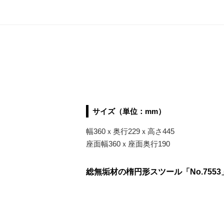
サイズ（単位：mm）
幅360ｘ奥行229ｘ高さ445
座面幅360ｘ座面奥行190
総無垢材の楕円形スツール「No.7553