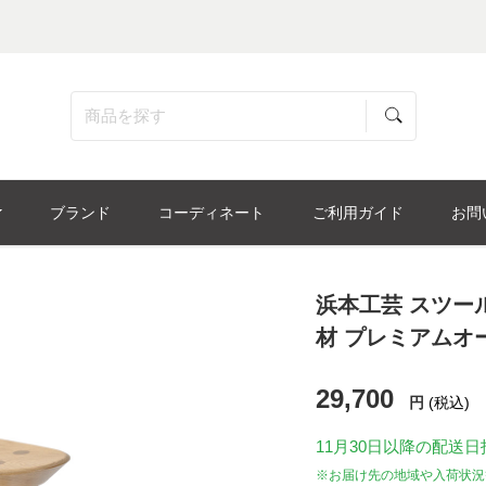
ブランド
コーディネート
ご利用ガイド
お問
浜本工芸 スツール「
材 プレミアムオーク
29,700
円
(税込)
11月30日
以降の配送日
※お届け先の地域や入荷状況