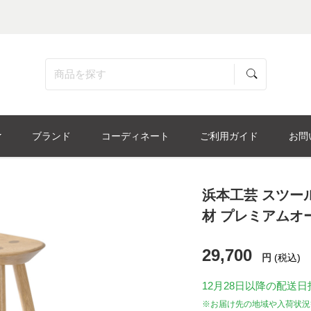
ブランド
コーディネート
ご利用ガイド
お問
浜本工芸 スツール「
材 プレミアムオーク
29,700
円
(税込)
12月28日
以降の配送日
※お届け先の地域や入荷状況