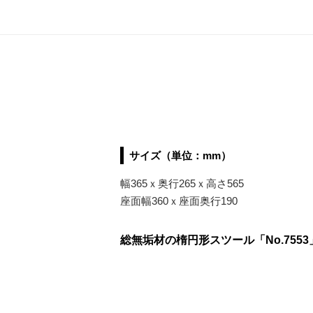
サイズ（単位：mm）
幅365ｘ奥行265ｘ高さ565
座面幅360ｘ座面奥行190
総無垢材の楕円形スツール「No.7553