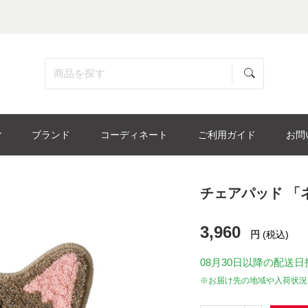
ブランド
コーディネート
ご利用ガイド
お問
チェアパッド 「
3,960
円
(税込)
08月30日
以降の配送日
※お届け先の地域や入荷状況