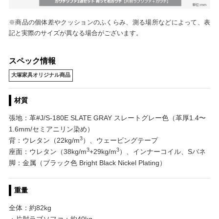
※商品の個体差やクッションのふくらみ、測る場所などによって、表
記と実際のサイズが異なる場合がございます。
スペック情報
大塚家具オリジナル商品
材質
張地：革#J/S-180E SLATE GRAY スレートグレー色（革厚1.4〜
1.6mm/セミアニリン染め）
3
背：ウレタン（22kg/m
）、ウェービングテープ
3
3
座面：ウレタン（38kg/m
+29kg/m
）、インナーコイル、Sバネ
脚：金属（ブラック色 Bright Black Nickel Plating）
重量
全体：約82kg