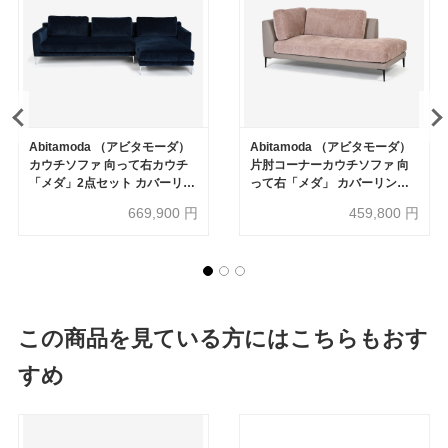
Abitamoda （アビタモーダ）
Abitamoda （アビタモーダ）
カウチソファ 向って右カウチ
片肘コーナーカウチソファ 向
「メダ」2点セット カバーリン
って右「メダ」 カバーリング
グ仕様 #4_4363 金属脚全2色
仕様 布/革コンビ(布#6/6145 革
669,900
円
459,800
円
【受注生産品】
L133) 金属脚全2色【受注生産
品】
この商品を見ている方にはこちらもおす
すめ