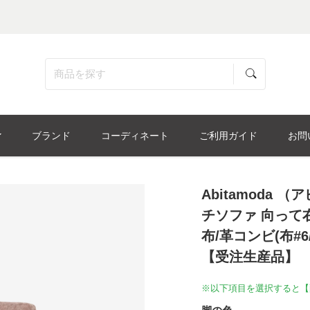
ブランド
コーディネート
ご利用ガイド
お問
Abitamoda
チソファ 向って
布/革コンビ(布#6/
【受注生産品】
※以下項目を選択すると【