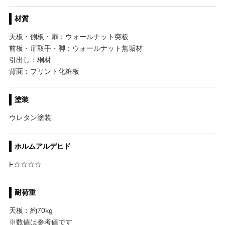
材質
天板・側板・扉：ウォールナット突板
前板・扉取手・脚：ウォールナット無垢材
引出し：桐材
背面：プリント化粧板
塗装
ウレタン塗装
ホルムアルデヒド
F☆☆☆☆
耐荷重
天板：約70kg
※数値は参考値です