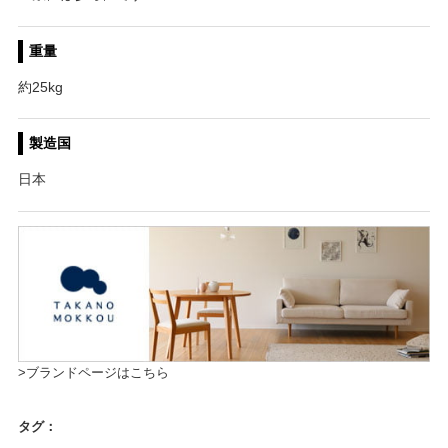
重量
約25kg
製造国
日本
>ブランドページはこちら
タグ：