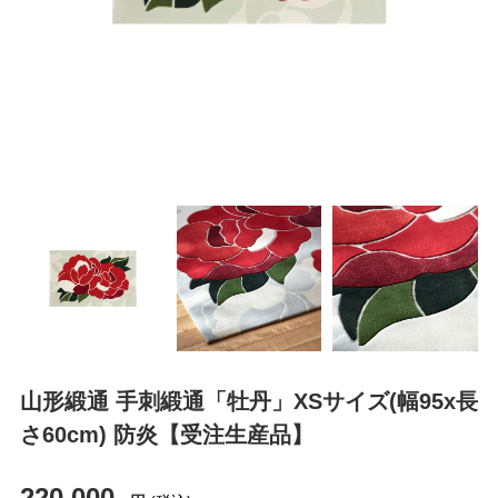
山形緞通 手刺緞通「牡丹」XSサイズ(幅95x長
さ60cm) 防炎【受注生産品】
220,000