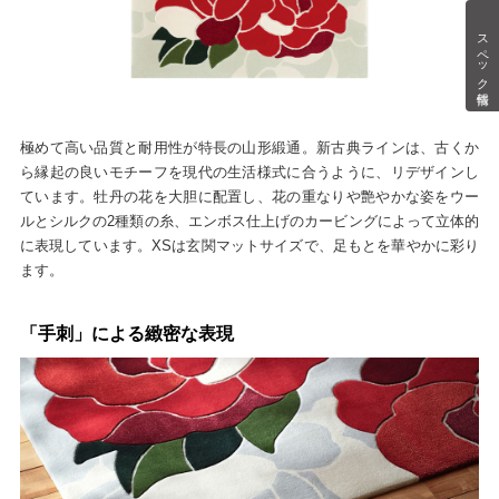
スペック情報
極めて高い品質と耐用性が特長の山形緞通。新古典ラインは、古くか
ら縁起の良いモチーフを現代の生活様式に合うように、リデザインし
ています。牡丹の花を大胆に配置し、花の重なりや艶やかな姿をウー
ルとシルクの2種類の糸、エンボス仕上げのカービングによって立体的
に表現しています。XSは玄関マットサイズで、足もとを華やかに彩り
ます。
「手刺」による緻密な表現