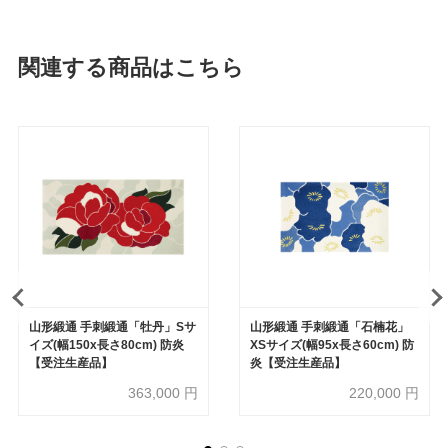
関連する商品はこちら
山形緞通 手刺緞通「牡丹」Sサ
山形緞通 手刺緞通「石楠花」
イズ(幅150x長さ80cm) 防炎
XSサイズ(幅95x長さ60cm) 防
【受注生産品】
炎【受注生産品】
363,000
円
220,000
円