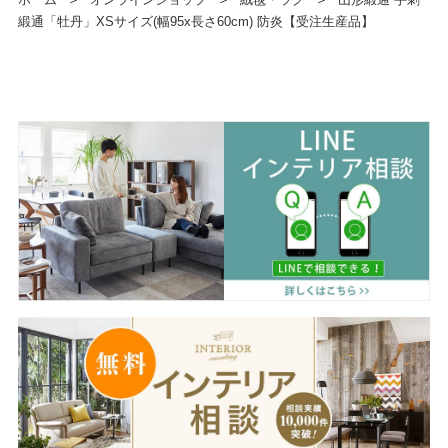
緞通「牡丹」XSサイズ(幅95x長さ60cm) 防炎【受注生産品】