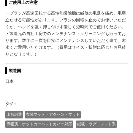
ご使用上の注意
・ブラシが高速回転する高性能掃除機は絨毯の毛足を痛め、毛羽
立たせる可能性があります。ブラシの回転を止めてお使いいただ
くか、ヘッドを強く押し付けず優しく短時間でご使用ください。
・製造元の自社工房でのメンテナンス・クリーニングも行ってお
ります。数年に一度を目安にメンテナンスしていただく事で、末
永くご愛用いただけます。（費用はサイズ・状態に応じたお見積
りとなります。）
製造国
日本
タグ：
山形緞通
玄関マット・アクセントマット
床暖房・ホットカーペットカバー対応
絨毯・ラグ レッド系