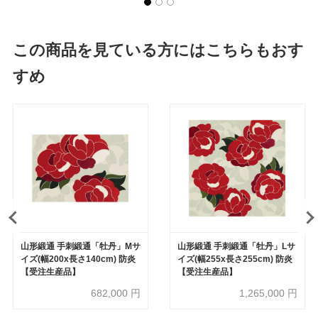
この商品を見ている方にはこちらもおす
すめ
山形緞通 手刺緞通「牡丹」Mサ
山形緞通 手刺緞通「牡丹」Lサ
イズ(幅200x長さ140cm) 防炎
イズ(幅255x長さ255cm) 防炎
【受注生産品】
【受注生産品】
682,000
円
1,265,000
円