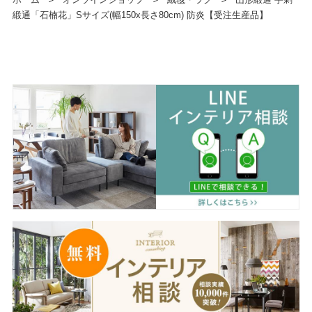
緞通「石楠花」Sサイズ(幅150x長さ80cm) 防炎【受注生産品】