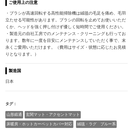
ご使用上の注意
・ブラシが高速回転する高性能掃除機は絨毯の毛足を痛め、毛羽
立たせる可能性があります。ブラシの回転を止めてお使いいただ
くか、ヘッドを強く押し付けず優しく短時間でご使用ください。
・製造元の自社工房でのメンテナンス・クリーニングも行ってお
ります。数年に一度を目安にメンテナンスしていただく事で、末
永くご愛用いただけます。（費用はサイズ・状態に応じたお見積
りとなります。）
製造国
日本
タグ：
山形緞通
玄関マット・アクセントマット
床暖房・ホットカーペットカバー対応
絨毯・ラグ ブルー系