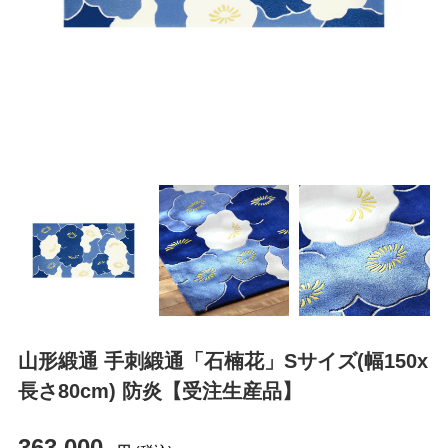
山形緞通 手刺緞通「石楠花」Sサイズ(幅150x
長さ80cm) 防炎【受注生産品】
363,000