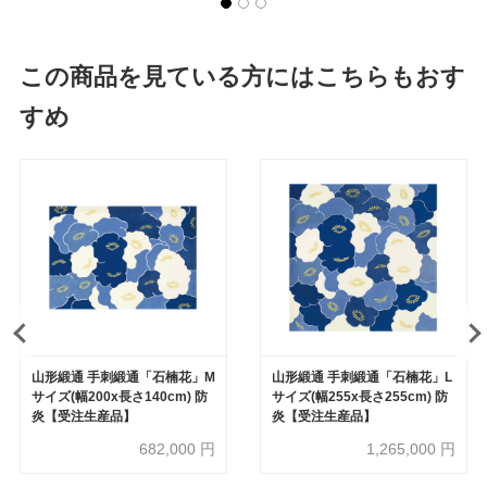
この商品を見ている方にはこちらもおす
すめ
山形緞通 手刺緞通「石楠花」M
山形緞通 手刺緞通「石楠花」L
サイズ(幅200x長さ140cm) 防
サイズ(幅255x長さ255cm) 防
炎【受注生産品】
炎【受注生産品】
682,000
円
1,265,000
円