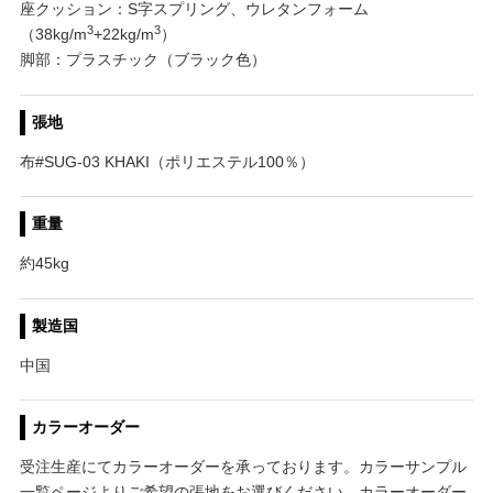
座クッション：S字スプリング、ウレタンフォーム
3
3
（38kg/m
+22kg/m
）
脚部：プラスチック（ブラック色）
張地
布#SUG-03 KHAKI（ポリエステル100％）
重量
約45kg
製造国
中国
カラーオーダー
受注生産にてカラーオーダーを承っております。カラーサンプル
一覧ページよりご希望の張地をお選びください。カラーオーダー