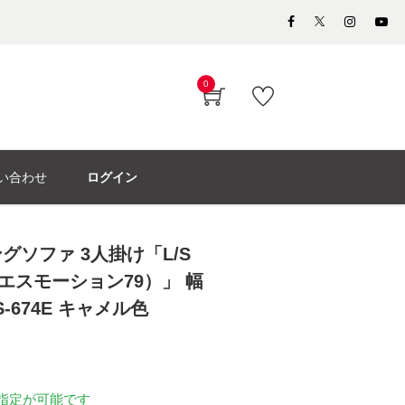
0
い合わせ
ログイン
グソファ 3人掛け「L/S
エルエスモーション79）」 幅
/S-674E キャメル色
指定が可能です