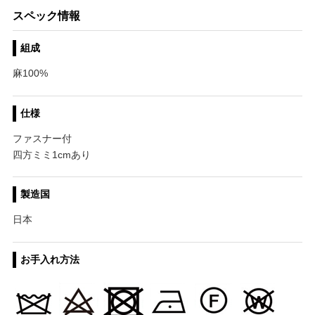
スペック情報
組成
麻100%
仕様
ファスナー付
四方ミミ1cmあり
製造国
日本
お手入れ方法