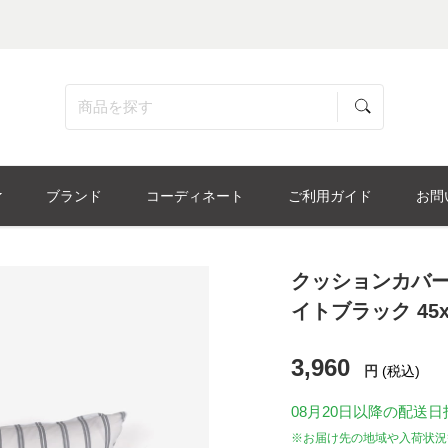
ブランド
コーディネート
ご利用ガイド
お問
クッションカバー
イトブラック 45x
3,960
円
(税込)
08月20日
以降の配送日
※お届け先の地域や入荷状況