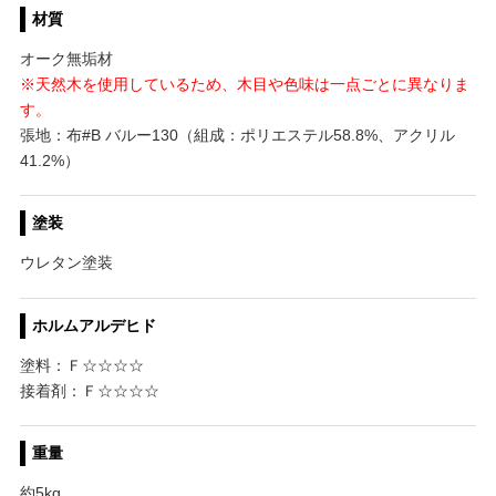
材質
オーク無垢材
※天然木を使用しているため、木目や色味は一点ごとに異なりま
す。
張地：布#B バルー130（組成：ポリエステル58.8%、アクリル
41.2%）
塗装
ウレタン塗装
ホルムアルデヒド
塗料：Ｆ☆☆☆☆
接着剤：Ｆ☆☆☆☆
重量
約5kg