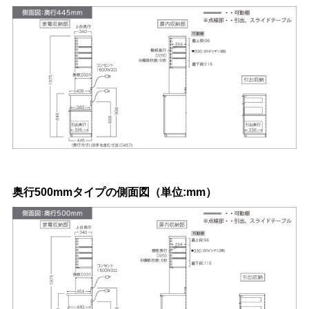
奥行500mmタイプの側面図（単位:mm）