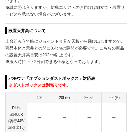
います。
※誠に恐れ入りますが、離島エリアへのお届けは組立て・設置サ
ービスを承れない場合がございます。
設置天井高について
上台組み立て時にジョイント金具が天板から飛び出しますので、
商品本体と天井との間に3.4cmの隙間が必要です。こちらの商品
の設置天井高目安は202cm以上です。
※搬入時に上下2分割できる仕様となっております。
パモウナ「オプションダストボックス」対応表
※ダストボックスは別売りです。
40L
20L(F)
26.5L
20L(P)
RLH-
S1400R
ー
ー
ー
ー
(奥行445/
深引出し)