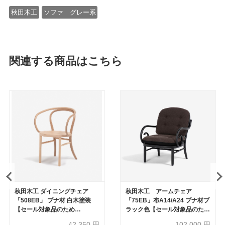
秋田木工
ソファ グレー系
関連する商品はこちら
秋田木工 ダイニングチェア
秋田木工 アームチェア
「508EB」 ブナ材 白木塗装
「75EB」布A14/A24 ブナ材ブ
【セール対象品のため
ラック色【セール対象品のため
30%OFF】
60%OFF】
42,350
円
102,000
円