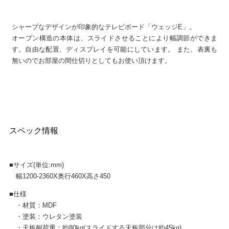
シャープなデザインが印象的なテレビボード「ウェッジE」。
オープン構造の本体は、スライドさせることにより幅調節ができま
す。自由な配置、ディスプレイを可能にしています。 また、表裏も
無いのでお部屋の間仕切りとしてもお使い頂けます。
スペック情報
■サイズ(単位:mm)
幅1200-2360X奥行460X高さ450
■仕様
・材質：MDF
・塗装：ウレタン塗装
・天板耐荷重：約80kg(スライドする天板部分は約45kg)