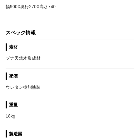
幅900X奥行270X高さ740
スペック情報
素材
ブナ天然木集成材
塗装
ウレタン樹脂塗装
重量
18kg
製造国