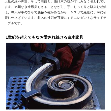
天板の縁や脚部、そして装飾と、曲げ木の技が惜しみなく使われてい
ます。比類なき造形美もさることながら、手にしっくりと馴染む感触
は、職人が手のひらで感触を確かめながら、ヤスリで繊細に丁寧に研
磨し仕上げています。曲木の技術が可能にするエレガントなサイドテ
ーブルです。
1世紀を超えてもなお愛され続ける曲木家具