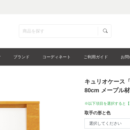
ブランド
コーディネート
ご利用ガイド
お問
キュリオケース「ス
80cm メープ
※以下項目を選択すると【
取手の形と色