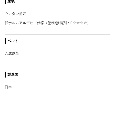
塗装
ウレタン塗装
低ホルムアルデヒド仕様（塗料/接着剤：F☆☆☆☆）
ベルト
合成皮革
製造国
日本