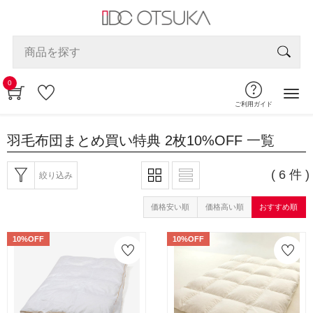
0
ご利用ガイド
羽毛布団まとめ買い特典 2枚10%OFF
一覧
( 6 件 )
絞り込み
価格安い順
価格高い順
おすすめ順
10%OFF
10%OFF