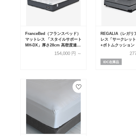
FranceBed（フランスベッド）
REGALIA（レガ
マットレス 「スタイルサポート
レス「サークレットV
MH-DX」厚さ28cm 高密度連続
+ボトムクッション
スプリング 全8サイズ
ゴールドV FR PO
154,000
円 ～
27
ットコイル 全5サ
レス+ボトムのセッ
IDC在庫品