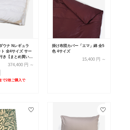
 Nレギュラ
掛け布団カバー「エマ」綿 全5
ト 全4サイズ サー
色 4サイズ
付き【まとめ買い特
15,400
円 ～
入で10%OFF】
374,400
円 ～
)まで2枚ご購入で