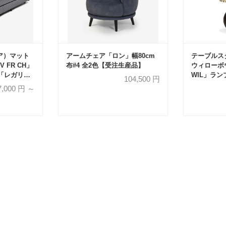
リア）マット
アームチェア「ロン」幅80cm
テーブルスタ
 FR CH」
布#4 全2色【受注生産品】
ウィローボウ 
「レガリア
WIL」ラン
104,500
円
 ハイ」ポケ
7,000
円 ～
イズ【マット
ト】