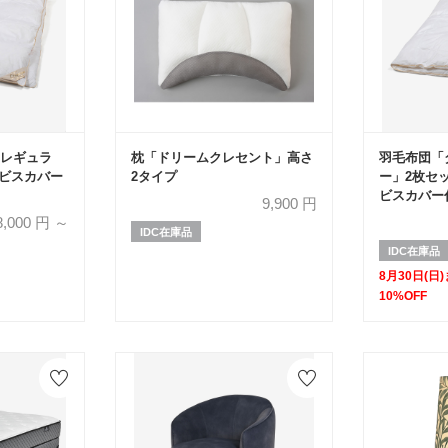
Nレギュラ
枕「ドリームクレセント」高さ
羽毛布団「ダウナ
ービスカバー
2タイプ
ー」2枚セッ
ビスカバー
9,900
円
典 2枚ご購
8,000
円 ～
IDC在庫品
IDC在庫品
8月30日(日
10%OFF