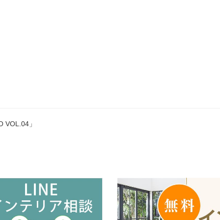
 VOL.04」