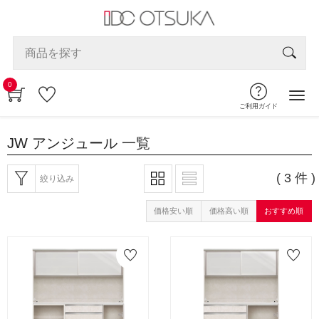
0
ご利用ガイド
JW アンジュール
一覧
( 3 件 )
絞り込み
価格安い順
価格高い順
おすすめ順