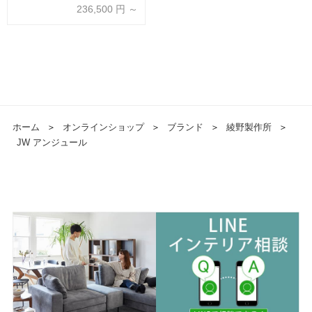
タッコホワイト 幅全5サイズ 家
236,500
円 ～
電収納の位置（左・右）
ホーム
＞
オンラインショップ
＞
ブランド
＞
綾野製作所
＞
JW アンジュール