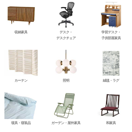
収納家具
デスク・
学習デスク・
デスクチェア
子供部屋家具
カーテン
照明
絨毯・ラグ
寝具・寝装品
ガーデン・屋外家具
和家具