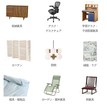
収納家具
デスク・
学習デスク・
デスクチェア
子供部屋家具
カーテン
照明
絨毯・ラグ
寝具・寝装品
ガーデン・屋外家具
和家具